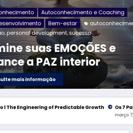
onhecimento
Autoconhecimento e Coaching
esenvolvimento
Bem-estar
autoconhecime
ão
personal development
sucesso
,
,
ine suas EMOÇÕES e
ance a PAZ interior
ulte mais informação
 of Predictable Growth
Os 7 Passos da Venda — M
março 7, 2026