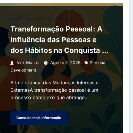
DESENVOLVIMENTO PESSOAL
Transformação Pessoal: A
Influência das Pessoas e
dos Hábitos na Conquista de
uma Vida Plena
Alex Master
Agosto 5, 2025
Personal
Development
A Importância das Mudanças Internas e
ExternasA transformação pessoal é um
processo complexo que abrange…
Consulte mais informação