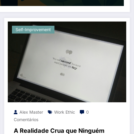
Self-Improvement
Alex Master
Work Ethic
0
Comentários
A Realidade Crua que Ninguém