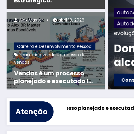
Estratégico:
autoc
Alex Master
abril 19, 2026
to Pessoal
marketing vendas
Autod
,
evoluç
 processo
Dom
Carreira e Desenvolvimento Pessoal
,
marketing vendas
processo de
executado l The
alc
vendas
f Predictable
Vendas é um processo
ão
Cons
planejado e executado l
The Engineering of
Predictable Growth
m processo planejado e executado l The Engineering
Atenção