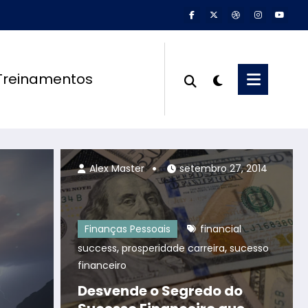
Treinamentos
Alex Master
julho 12, 2025
Alex Master
setembro 27, 2014
Finanças Pessoais
financial
,
,
success
prosperidade carreira
sucesso
financeiro
Desvende o Segredo do