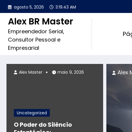
Pular
agosto 5, 2026
3:19:45 AM
para
o
Alex BR Master
conteúdo
Empreendedor Serial,
Pág
Consultor Pessoal e
Empresarial
, 2026
Alex 
Alex Master
maio 9, 2026
Uncategorized
O Poder do Silêncio