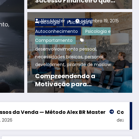
Sucesso Financeiro que
Ninguém te Revela
autoconhecimento
Autoconhecim
Alex Master
setembro 19, 2015
Psicologia
Psicologia e
nto
,
Autoconhecimento
Psicologia e
Personal Development
financial
Comportamento
Transformação, C
,
desenvolvovimento pessoal
,
necessidades basicas
personal
e Maestria Financ
,
development
piramide de maslow
Alex BR Master
Compreendendo a
Consulte mais informação
Motivação para
Desenvolvimento Pessoal e
Organizacional
étodo Alex BR Master
Como Identificar Bons Par
dezembro 8, 2025