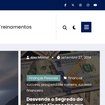
Treinamentos
Alex Master
abril 19, 2026
Alex Master
setembro 27, 2014
Finanças Pessoais
financial
,
,
success
prosperidade carreira
sucesso
financeiro
Desvende o Segredo do