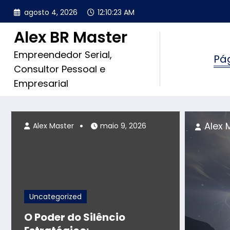
Pular
agosto 4, 2026
12:10:25 AM
para
o
Alex BR Master
conteúdo
Empreendedor Serial,
Pág
Consultor Pessoal e
Empresarial
o 19, 2025
Alex 
Alex Master
maio 9, 2026
Uncategorized
O Poder do Silêncio