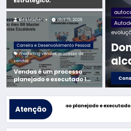
Estratégico:
oconhecimento e Coaching
autoc
Alex Master
abril 19, 2026
em-estar
autoconhecimento
,
Perso
pment
sucesso
,
 EMOÇÕES e
Tra
Carreira e Desenvolvimento Pessoal
,
marketing vendas
processo de
 interior
e M
vendas
Ale
Vendas é um processo
ão
Cons
planejado e executado l
The Engineering of
Predictable Growth
processo planejado e executado l The Engineering o
Atenção