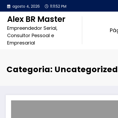
Pular
agosto 4, 2026
11:11:53 PM
para
o
Alex BR Master
conteúdo
Empreendedor Serial,
Pág
Consultor Pessoal e
Empresarial
Categoria: Uncategorize