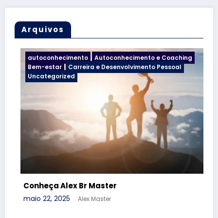
Arquivos
oconhecimento
Autoconhecimento e Coaching
Uncatego
-estar
Carreira e Desenvolvimento Pessoal
ategorized
heça Alex Br Master
Liberta
 22, 2025
janeiro 7,
Alex Master