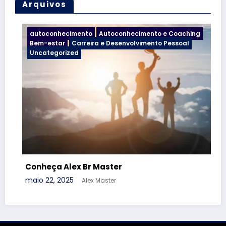
Arquivos
conhecimento
Autoconhecimento e Coaching
Uncategor
estar
Carreira e Desenvolvimento Pessoal
tegorized
eça Alex Br Master
Libertand
22, 2025
janeiro 7, 2
Alex Master