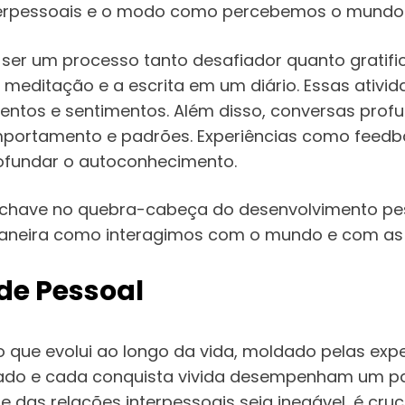
nterpessoais e o modo como percebemos o mundo 
 ser um processo tanto desafiador quanto gratif
a meditação e a escrita em um diário. Essas ati
entos e sentimentos. Além disso, conversas pro
omportamento e padrões. Experiências como feedba
ofundar o autoconhecimento.
ave no quebra-cabeça do desenvolvimento pesso
aneira como interagimos com o mundo e com as 
de Pessoal
 que evolui ao longo da vida, moldado pelas expe
tado e cada conquista vivida desempenham um pa
 das relações interpessoais seja inegável, é cruci