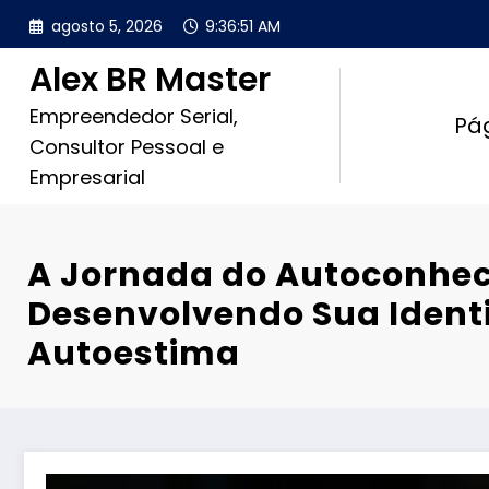
Pular
agosto 5, 2026
9:36:53 AM
para
o
Alex BR Master
conteúdo
Empreendedor Serial,
Pág
Consultor Pessoal e
Empresarial
A Jornada do Autoconhe
Desenvolvendo Sua Ident
Autoestima