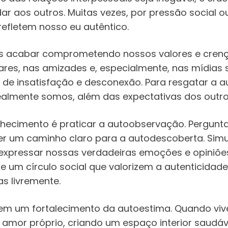
r aos outros. Muitas vezes, por pressão social 
efletem nosso eu autêntico.
s acabar comprometendo nossos valores e crenç
es, nas amizades e, especialmente, nas mídias s
 de insatisfação e desconexão. Para resgatar a a
ealmente somos, além das expectativas dos outro
hecimento é praticar a autoobservação. Pergunt
er um caminho claro para a autodescoberta. Simu
xpressar nossas verdadeiras emoções e opiniões,
 de um círculo social que valorizem a autenticidad
s livremente.
uz em um fortalecimento da autoestima. Quando 
mor próprio, criando um espaço interior saudável