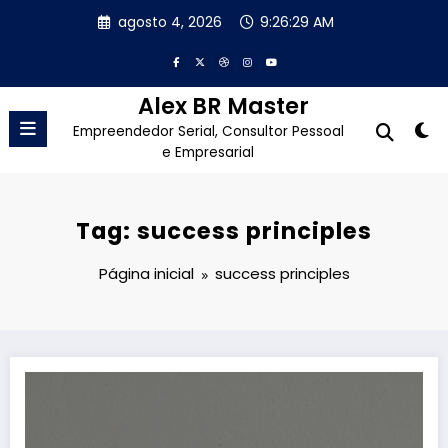
Pular
agosto 4, 2026
9:26:30 AM
para
o
conteúdo
Alex BR Master
Empreendedor Serial, Consultor Pessoal
e Empresarial
Tag: success principles
Página inicial
success principles