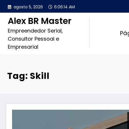
Pular
agosto 5, 2026
6:06:15 AM
para
o
Alex BR Master
conteúdo
Empreendedor Serial,
Pág
Consultor Pessoal e
Empresarial
Tag: Skill