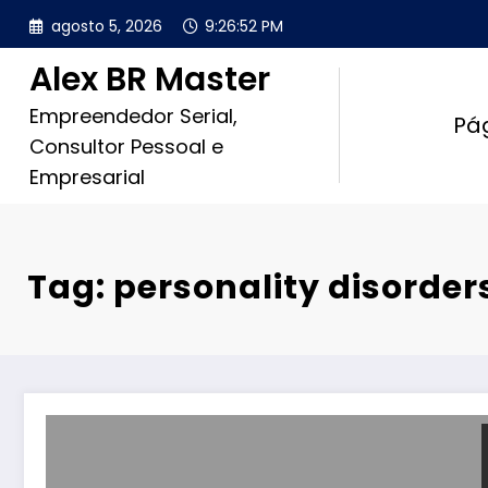
Pular
agosto 5, 2026
9:26:52 PM
para
o
Alex BR Master
conteúdo
Empreendedor Serial,
Pág
Consultor Pessoal e
Empresarial
Tag: personality disorder