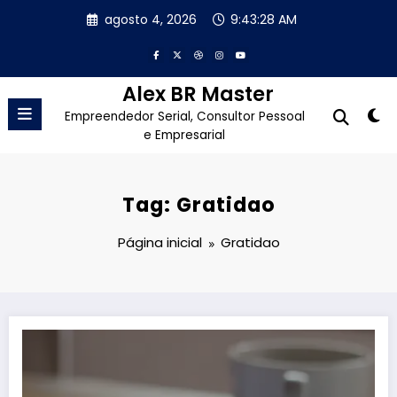
Pular
agosto 4, 2026
9:43:29 AM
para
o
conteúdo
Alex BR Master
Empreendedor Serial, Consultor Pessoal
e Empresarial
Tag: Gratidao
Página inicial
Gratidao