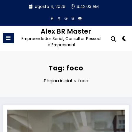
Pular
agosto 4, 2026
6:42:04 AM
para
o
conteúdo
Alex BR Master
Empreendedor Serial, Consultor Pessoal
e Empresarial
Tag: foco
Página inicial
foco