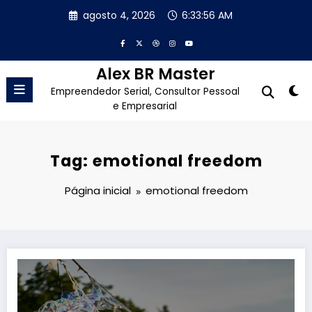
Pular
agosto 4, 2026
6:33:57 AM
para
o
conteúdo
Alex BR Master
Empreendedor Serial, Consultor Pessoal
e Empresarial
Tag: emotional freedom
Página inicial
emotional freedom