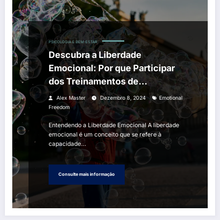
PSICOLOGIA E BEM-ESTAR
Descubra a Liberdade
Emocional: Por que Participar
dos Treinamentos de
Desenvolvimento Pessoal?
Alex Master
Dezembro 8, 2024
Emotional
Freedom
Entendendo a Liberdade Emocional A liberdade
emocional é um conceito que se refere à
capacidade…
Consulte mais informação